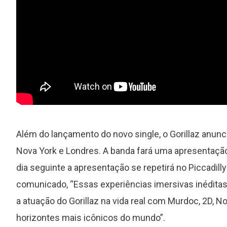
 do
Grammy 2023 anuncia lista de
il
indicados com Anitta em categori
importante
Além do lançamento do novo single, o Gorillaz anun
Nova York e Londres. A banda fará uma apresentaçã
dia seguinte a apresentação se repetirá no Piccadill
comunicado, “Essas experiências imersivas inédita
a atuação do Gorillaz na vida real com Murdoc, 2D, 
horizontes mais icônicos do mundo”.