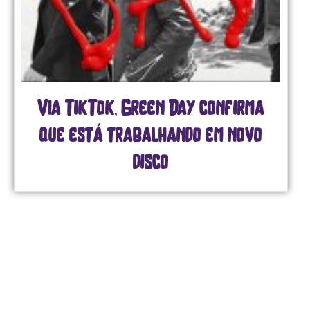
Twenty One Pilots e The Killers
unem gerações com shows
grandiosos no GPWeek, em São
Paulo