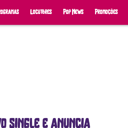
rogramas
Locutores
Pop News
Promoções
vo single e anuncia