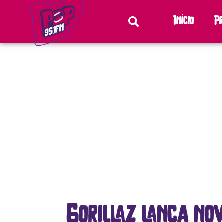
Início
P
Gorillaz lança no