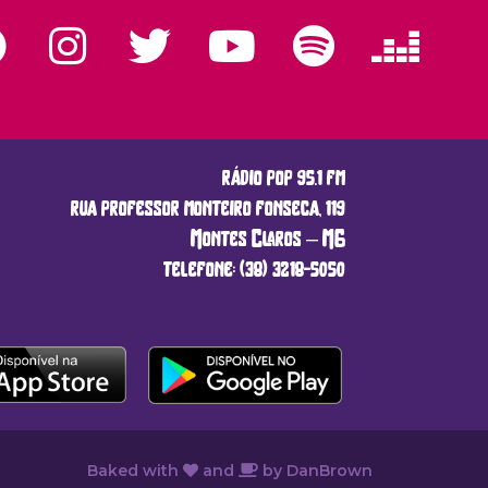
rádio pop 95.1 fm
rua professor monteiro fonseca, 119
Montes Claros – MG
telefone: (38) 3218-5050
Baked with
and
by
DanBrown