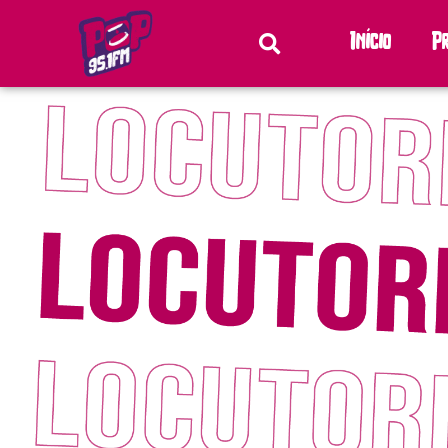
Início
P