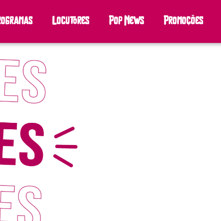
rogramas
Locutores
Pop News
Promoções