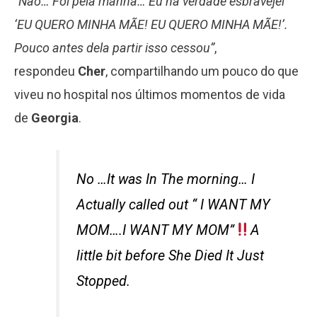
“Não… Foi pela manhã… Eu na verdade esbravejei
‘EU QUERO MINHA MÃE! EU QUERO MINHA MÃE!’.
Pouco antes dela partir isso cessou”
,
respondeu
Cher
, compartilhando um pouco do que
viveu no hospital nos últimos momentos de vida
de
Georgia
.
No …It was In The morning… I
Actually called out “ I WANT MY
MOM….I WANT MY MOM”
A
little bit before She Died It Just
Stopped.