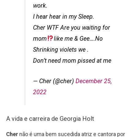
work.
I hear hear in my Sleep.
Cher WTF Are you waiting for
mom
like me & Gee….No
Shrinking violets we .
Don’t need mom pissed at me
— Cher (@cher)
December 25,
2022
A vida e carreira de Georgia Holt
Cher
não é uma bem sucedida atriz e cantora por