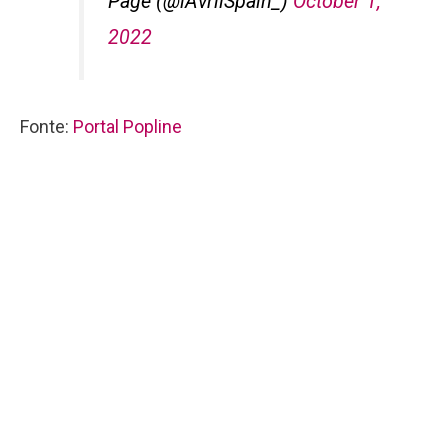
Page (@iAvrilSpain_)
October 1,
2022
Fonte:
Portal Popline