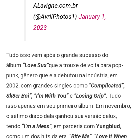
ALavigne.com.br
(@AvrilPhotos1)
January 1,
2023
Tudo isso vem após o grande sucesso do
álbum
“Love Sux”
que a trouxe de volta para pop-
punk, gênero que ela debutou na indústria, em
2002, com grandes singles como
“Complicated”,
Sk8er Boi”, “I’m With You”
e
“Losing Grip”
. Tudo
isso apenas em seu primeiro álbum. Em novembro,
o sétimo disco dela ganhou sua versão delux,
tendo
“I’m a Mess”
, em parceria com
Yungblud
,
como um dos hits da era.
“Bite Me”, “Love It When