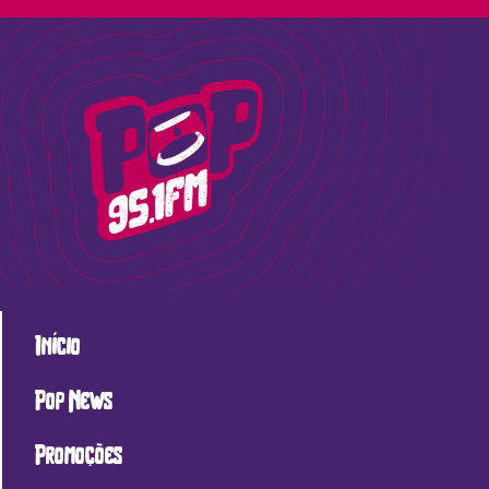
Início
Pop News
Promoções