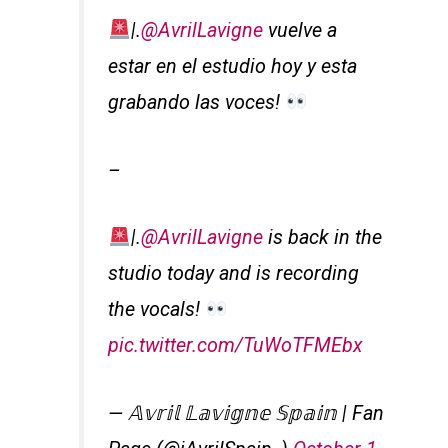
|.
@AvrilLavigne
vuelve a
estar en el estudio hoy y esta
grabando las voces!
–
|.
@AvrilLavigne
is back in the
studio today and is recording
the vocals!
pic.twitter.com/TuWoTFMEbx
— 𝔸𝕧𝕣𝕚𝕝 𝕃𝕒𝕧𝕚𝕘𝕟𝕖 𝕊𝕡𝕒𝕚𝕟 | Fan