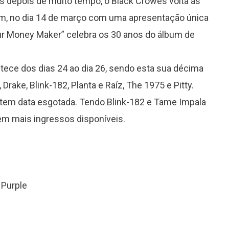
s depois de muito tempo, o Black Crowes volta às
gem, no dia 14 de março com uma apresentação única
r Money Maker” celebra os 30 anos do álbum de
ece dos dias 24 ao dia 26, sendo esta sua décima
Drake, Blink-182, Planta e Raíz, The 1975 e Pitty.
á tem data esgotada. Tendo Blink-182 e Tame Impala
tem mais ingressos disponíveis.
 Purple