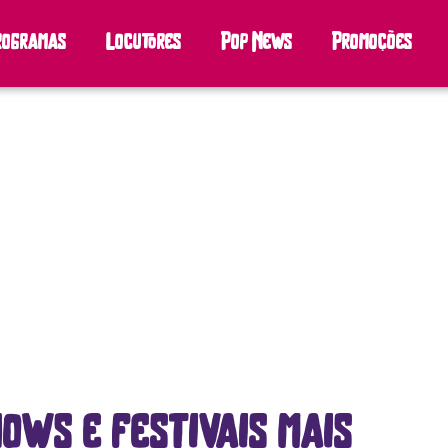
rogramas
Locutores
Pop News
Promoções
hows e festivais mais