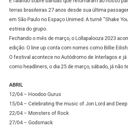
E falando sobre bandas que retornaram ao nosso paí
terras brasileiras 27 anos desde sua última passa
em São Paulo no Espaço Unimed. A turnê “Shake You
estreia do grupo.
Fechando o mês de março, o Lollapalooza 2023 acont
edição. O line up conta com nomes como Billie Eilish, 
O festival acontece no Autódromo de Interlagos e j
como headliners, o dia 25 de março, sábado, já não 
ABRIL
12/04 – Hoodoo Gurus
15/04 – Celebrating the music of Jon Lord and Deep
22/04 – Monsters of Rock
27/04 – Godsmack