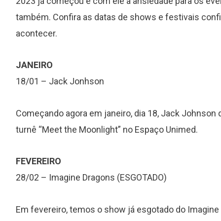
2023 já começou e com ele a ansiedade para os ev
também. Confira as datas de shows e festivais con
acontecer.
JANEIRO
18/01 – Jack Jonhson
Começando agora em janeiro, dia 18, Jack Johnson
turnê “Meet the Moonlight” no Espaço Unimed.
FEVEREIRO
28/02 – Imagine Dragons (ESGOTADO)
Em fevereiro, temos o show já esgotado do Imagine Dr