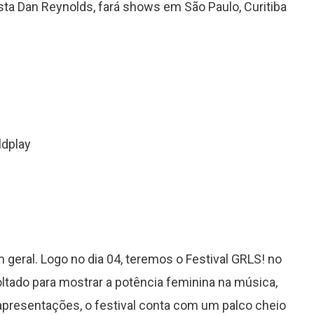
ta Dan Reynolds, fará shows em São Paulo, Curitiba
Grammy 2023 anuncia lista de
indicados com Anitta em categoria
ldplay
importante
geral. Logo no dia 04, teremos o Festival GRLS! no
voltado para mostrar a potência feminina na música,
 apresentações, o festival conta com um palco cheio