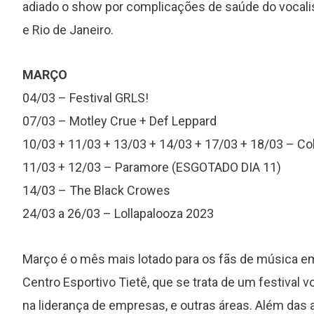
adiado o show por complicações de saúde do vocalis
e Rio de Janeiro.
MARÇO
04/03 – Festival GRLS!
s
“Around the Sun”: o álbum mais
07/03 – Motley Crue + Def Leppard
subestimado da carreira do R.E.M.
10/03 + 11/03 + 13/03 + 14/03 + 17/03 + 18/03 – Co
11/03 + 12/03 – Paramore (ESGOTADO DIA 11)
14/03 – The Black Crowes
24/03 a 26/03 – Lollapalooza 2023
Março é o mês mais lotado para os fãs de música em 
Centro Esportivo Tietê, que se trata de um festival 
na liderança de empresas, e outras áreas. Além das