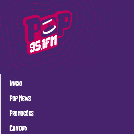
Início
Pop News
Promoções
Contato