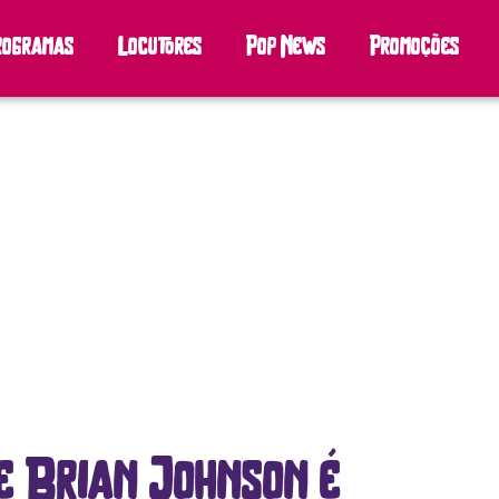
rogramas
Locutores
Pop News
Promoções
e Brian Johnson é