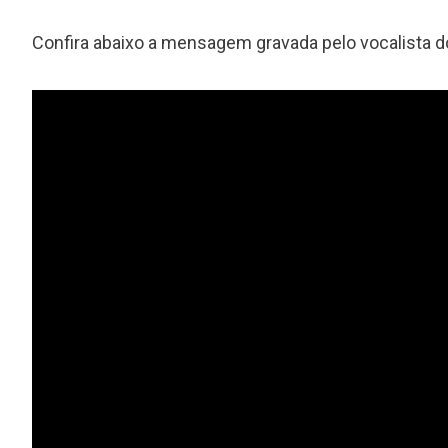
Confira abaixo a mensagem gravada pelo vocalista 
s
Grammy 2023 anuncia lista de
.
indicados com Anitta em categoria
importante