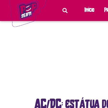
Início
P
AC/DC: estátua d