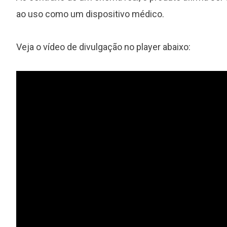
ao uso como um dispositivo médico.
Veja o vídeo de divulgação no player abaixo:
s
Foo Fighters lança de surpresa
novo EP ao vivo com seis faixas