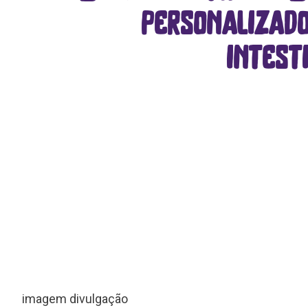
personalizad
intest
imagem divulgação