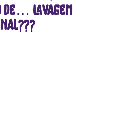
o de… lavagem
inal???