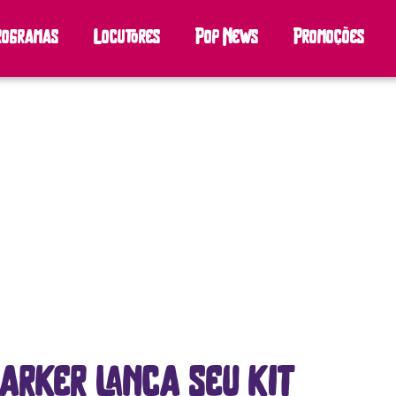
rogramas
Locutores
Pop News
Promoções
Barker lança seu kit