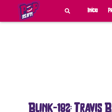
Início
P
Blink-182: Travis 