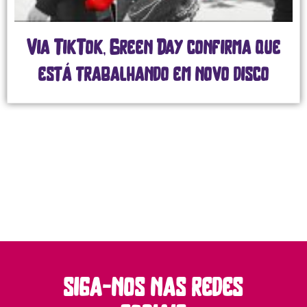
que
Twenty One Pilots e The Kille
o
unem gerações com shows
grandiosos no GPWeek, em São P