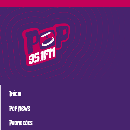
Início
Pop News
Promoções