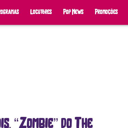
rogramas
Locutores
Pop News
Promoções
is, “Zombie” do The