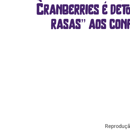
Cranberries é det
rasas” aos conf
Reproduç