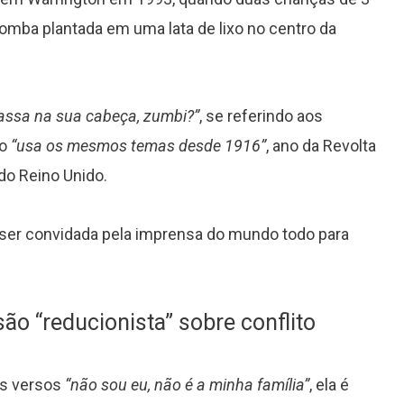
mba plantada em uma lata de lixo no centro da
passa na sua cabeça, zumbi?”
, se referindo aos
Grammy 2023 anuncia lista de
po
“usa os mesmos temas desde 1916”
, ano da Revolta
indicados com Anitta em categoria
do Reino Unido.
importante
 ser convidada pela imprensa do mundo todo para
ão “reducionista” sobre conflito
os versos
“não sou eu, não é a minha família”
, ela é