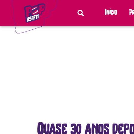
Início
P
Quase 30 anos depo