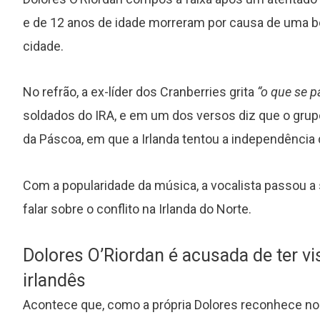
e de 12 anos de idade morreram por causa de uma bo
cidade.
No refrão, a ex-líder dos Cranberries grita
“o que se 
s
“Around the Sun”: o álbum mais
soldados do IRA, e em um dos versos diz que o gru
subestimado da carreira do R.E.M.
da Páscoa, em que a Irlanda tentou a independência 
Com a popularidade da música, a vocalista passou a
falar sobre o conflito na Irlanda do Norte.
Dolores O’Riordan é acusada de ter vis
irlandês
Acontece que, como a própria Dolores reconhece n