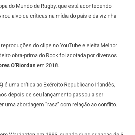
 Copa do Mundo de Rugby, que está acontecendo
 virou alvo de críticas na mídia do país e da vizinha
e reproduções do clipe no YouTube e eleita Melhor
iro obra-prima do Rock foi adotada por diversos
ores O’Riordan
em 2018.
) é uma crítica ao Exército Republicano Irlandês,
anos depois de seu lançamento passou a ser
r uma abordagem “rasa” com relação ao conflito.
 em Warrington em 1993, quando duas crianças de 3