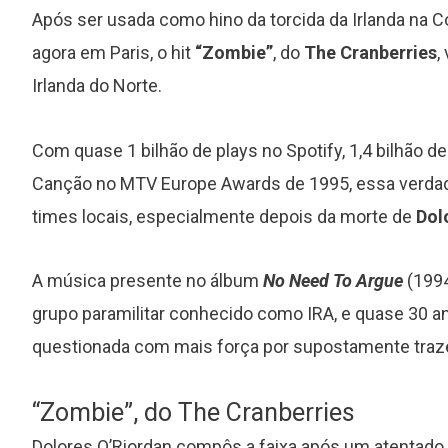
Após ser usada como hino da torcida da Irlanda na
agora em Paris, o hit
“Zombie”
, do
The Cranberries
,
Irlanda do Norte.
Com quase 1 bilhão de plays no Spotify, 1,4 bilhão d
Canção no MTV Europe Awards de 1995, essa verdade
times locais, especialmente depois da morte de
Dol
A música presente no álbum
No Need To Argue
(1994
grupo paramilitar conhecido como IRA, e quase 30 
questionada com mais força por supostamente traze
“Zombie”, do The Cranberries
Dolores O’Riordan compôs a faixa após um atentado