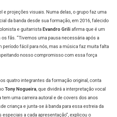
 e projeções visuais. Numa delas, o grupo faz uma
ficial da banda desde sua formação, em 2016, falecido
onista e guitarrista
Evandro Grili
afirma que é um
m os fãs. “Tivemos uma pausa necessária após a
Grammy 2023 anuncia lista de
 período fácil para nós, mas a música faz muita falta
indicados com Anitta em categoria
espeitando nosso compromisso com essa força
importante
s quatro integrantes da formação original, conta
ano
Tony Nogueira
, que dividirá a interpretação vocal
ta tem uma carreira autoral e de covers dos anos
de criança e junta-se à banda para essa estreia da
 especiais a cada apresentação”, explicou o