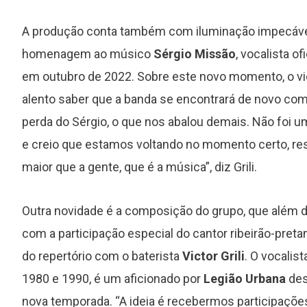
A produção conta também com iluminação impecável
homenagem ao músico
Sérgio Missão
, vocalista o
em outubro de 2022. Sobre este novo momento, o viol
alento saber que a banda se encontrará de novo co
s
Foo Fighters lança de surpresa
perda do Sérgio, o que nos abalou demais. Não foi um
novo EP ao vivo com seis faixas
e creio que estamos voltando no momento certo, r
maior que a gente, que é a música”, diz Grili.
Outra novidade é a composição do grupo, que além do
com a participação especial do cantor ribeirão-pret
do repertório com o baterista
Victor Grili
. O vocalis
1980 e 1990, é um aficionado por
Legião Urbana
des
nova temporada. “A ideia é recebermos participações