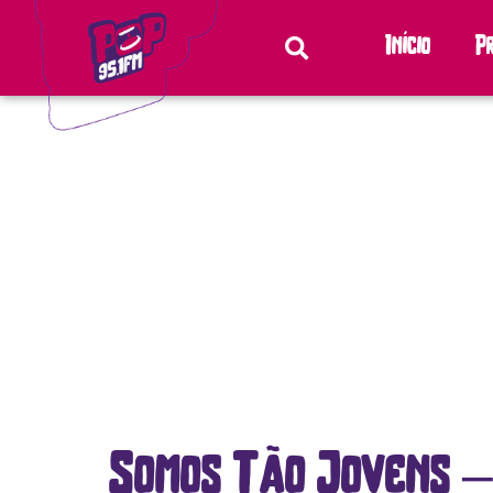
Início
P
Somos Tão Jovens –