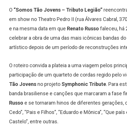
O
“Somos Tão Jovens – Tributo Legião”
reencontra
em show no Theatro Pedro II (rua Álvares Cabral, 37
e na mesma data em que
Renato Russo
faleceu, há 
celebrar a obra de uma das mais icônicas bandas do 
artístico depois de um período de reconstruções int
O roteiro convida a plateia a uma viagem pelos prin
participação de um quarteto de cordas regido pelo vi
Tão Jovens
no projeto
Symphonic Tribute
. Para es
banda brasiliense e canções que marcaram a fase fin
Russo
e se tornaram hinos de diferentes gerações,
Cedo”, “Pais e Filhos”, “Eduardo e Mônica”, “Que país
Castelo”, entre outras.