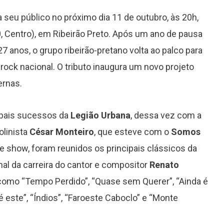
 seu público no próximo dia 11 de outubro, às 20h,
0, Centro), em Ribeirão Preto. Após um ano de pausa
27 anos, o grupo ribeirão-pretano volta ao palco para
rock nacional. O tributo inaugura um novo projeto
ernas.
cipais sucessos da
Legião Urbana
, dessa vez com a
olinista
César Monteiro
, que esteve com o
Somos
te show, foram reunidos os principais clássicos da
al da carreira do cantor e compositor
Renato
 como “Tempo Perdido”, “Quase sem Querer”, “Ainda é
 é este”, “Índios”, “Faroeste Caboclo” e “Monte