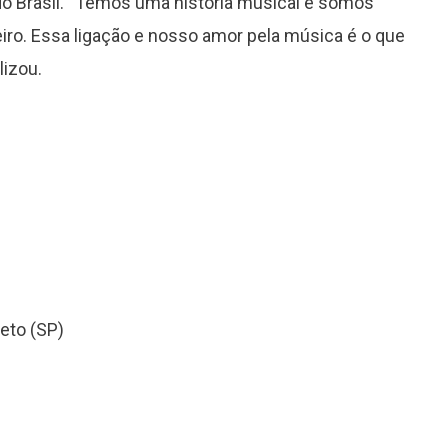
do Brasil. “Temos uma história musical e somos
leiro. Essa ligação e nosso amor pela música é o que
lizou.
reto (SP)