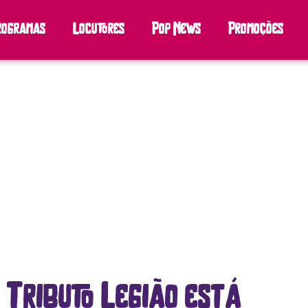
rogramas
Locutores
Pop News
Promoções
 Tributo Legião está