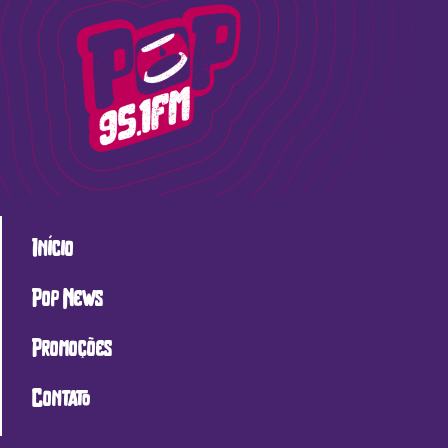
Início
Pop News
Promoções
Contato