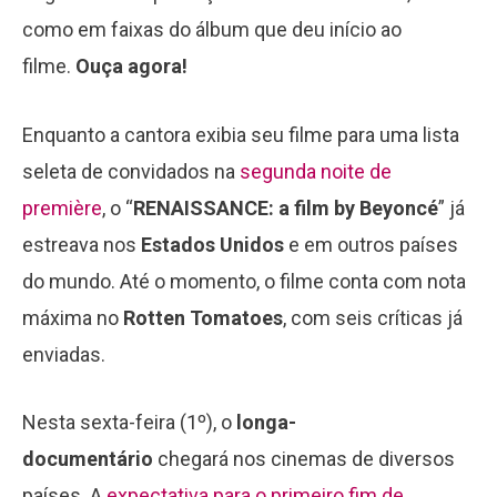
como em faixas do álbum que deu início ao
filme.
Ouça agora!
Enquanto a cantora exibia seu filme para uma lista
seleta de convidados na
segunda noite de
première
, o “
RENAISSANCE: a film by Beyoncé
” já
estreava nos
Estados Unidos
e em outros países
do mundo. Até o momento, o filme conta com nota
máxima no
Rotten Tomatoes
, com seis críticas já
enviadas.
Nesta sexta-feira (1º), o
longa-
documentário
chegará nos cinemas de diversos
países. A
expectativa para o primeiro fim de