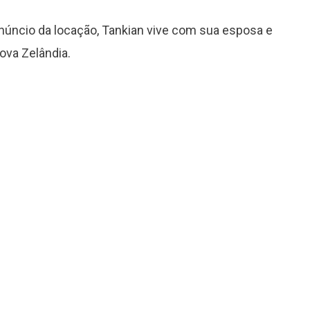
anúncio da locação, Tankian vive com sua esposa e
ova Zelândia.
Grammy 2023 anuncia lista de
indicados com Anitta em categoria
importante