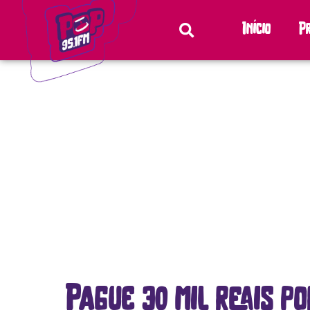
Início
P
Pague 30 mil reais p