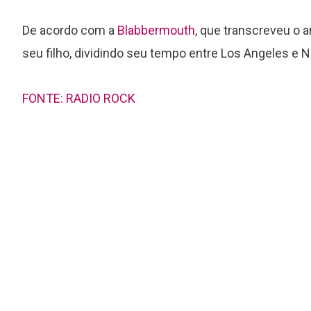
De acordo com a
Blabbermouth
, que transcreveu o 
seu filho, dividindo seu tempo entre Los Angeles e N
FONTE: RADIO ROCK
s
Foo Fighters lança de surpresa
novo EP ao vivo com seis faixas