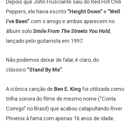
Depois que John Frusciante saiu do Red Hot Chili
Peppers, ele havia escrito
“Height Down”
e
“Well
I’ve Been”
com o amigo e ambas aparecem no
álbum solo
Smile From The Streets You Hold
,
lançado pelo guitarrista em 1997.
Não podemos deixar de falar, é claro, do
clássico
“Stand By Me”
.
A icônica canção de
Ben E. King
foi utilizada como
trilha sonora do filme de mesmo nome (“Conta
Comigo” no Brasil) que acabou catapultando River
Phoenix à fama com apenas 16 anos de idade.