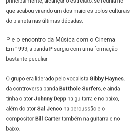
principalmente, alcançar o estrelato, se reunia no
que acabou virando um dos maiores polos culturais
do planeta nas últimas décadas.
P e o encontro da Música com o Cinema
Em 1993, a banda
P
surgiu com uma formação
bastante peculiar.
O grupo era liderado pelo vocalista
Gibby Haynes
,
da controversa banda
Butthole Surfers
, e ainda
tinha o ator
Johnny Depp
na guitarra e no baixo,
além do ator
Sal Jenco
na percussão e o
compositor
Bill Carter
também na guitarra e no
baixo.