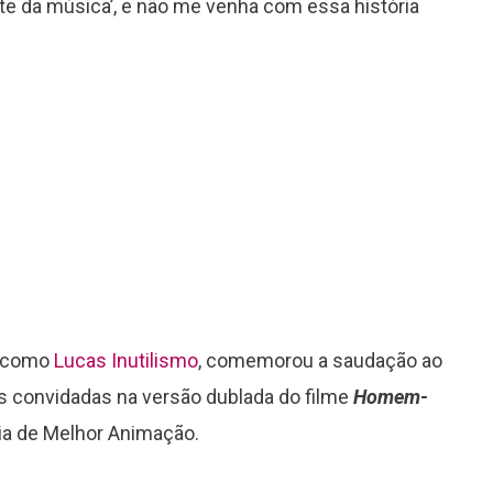
te da música’, e não me venha com essa história
o como
Lucas Inutilismo
, comemorou a saudação ao
zes convidadas na versão dublada do filme
Homem-
ria de Melhor Animação.