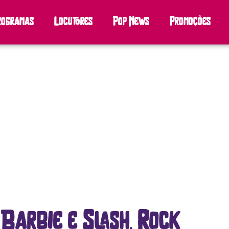
rogramas
Locutores
Pop News
Promoções
 Barbie e Slash, Rock