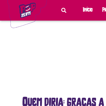
Início
P
Quem diria: graças a