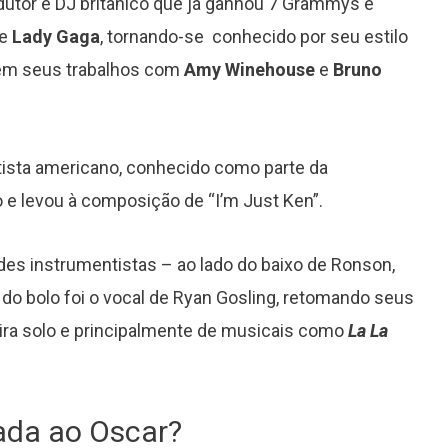
odutor e DJ britânico que já ganhou 7 Grammys e
e
Lady Gaga
, tornando-se conhecido por seu estilo
o em seus trabalhos com
Amy Winehouse
e
Bruno
Grammy 2023 anuncia lista de
tista americano, conhecido como parte da
indicados com Anitta em categoria
 e levou à composição de “I’m Just Ken”.
importante
des instrumentistas – ao lado do baixo de Ronson,
a do bolo foi o vocal de Ryan Gosling, retomando seus
ira solo e principalmente de musicais como
La La
cada ao Oscar?