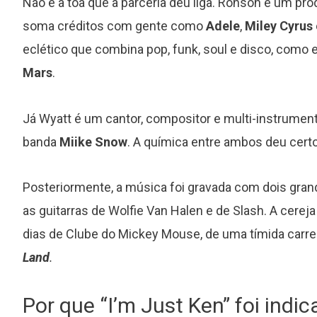
Não é à toa que a parceria deu liga. Ronson é um pr
soma créditos com gente como
Adele
,
Miley Cyrus
eclético que combina pop, funk, soul e disco, com
Mars
.
s
“Around the Sun”: o álbum mais
Já Wyatt é um cantor, compositor e multi-instrumen
subestimado da carreira do R.E.M.
banda
Miike Snow
. A química entre ambos deu certo
Posteriormente, a música foi gravada com dois gran
as guitarras de Wolfie Van Halen e de Slash. A cerej
dias de Clube do Mickey Mouse, de uma tímida carre
Land
.
Por que “I’m Just Ken” foi indi