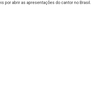
s por abrir as apresentações do cantor no Brasil.
Grammy 2023 anuncia lista de
indicados com Anitta em categoria
importante