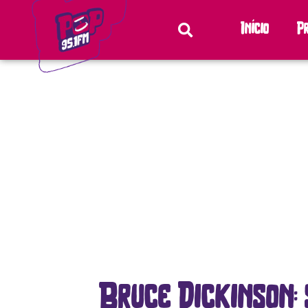
Início
P
Bruce Dickinson: