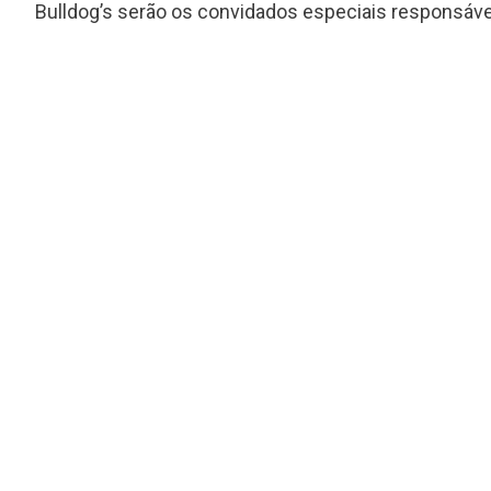
Bulldog’s serão os convidados especiais responsávei
s
Hoobastank, fenômeno mundial do
rock anos 2000, volta ao Brasil
para série de shows