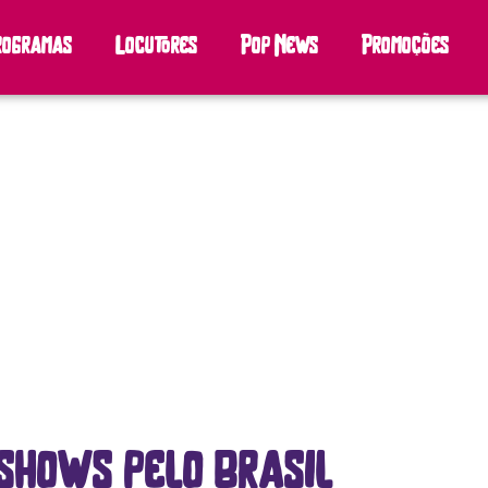
rogramas
Locutores
Pop News
Promoções
 shows pelo brasil