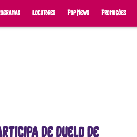
rogramas
Locutores
Pop News
Promoções
rticipa de duelo de