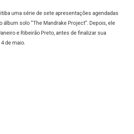
uritiba uma série de sete apresentações agendadas
ovo álbum solo “The Mandrake Project”. Depois, ele
Janeiro e Ribeirão Preto, antes de finalizar sua
 4 de maio.
Grammy 2023 anuncia lista de
indicados com Anitta em categoria
importante