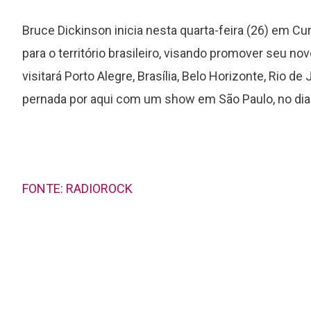
Bruce Dickinson inicia nesta quarta-feira (26) em C
para o território brasileiro, visando promover seu n
visitará Porto Alegre, Brasília, Belo Horizonte, Rio de 
pernada por aqui com um show em São Paulo, no dia
s
Foo Fighters lança de surpresa
novo EP ao vivo com seis faixas
FONTE: RADIOROCK