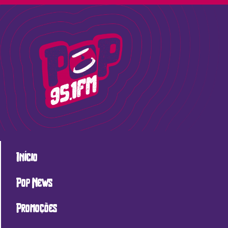
Início
Pop News
Promoções