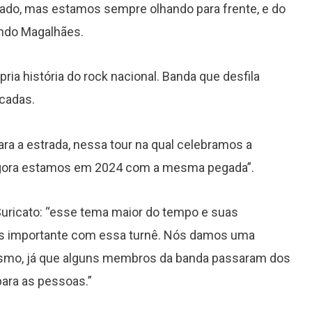
ado, mas estamos sempre olhando para frente, e do
nando Magalhães.
ia história do rock nacional. Banda que desfila
écadas.
Grammy 2023 anuncia lista de
indicados com Anitta em categoria
para a estrada, nessa tour na qual celebramos a
importante
 agora estamos em 2024 com a mesma pegada”.
uricato: “esse tema maior do tempo e suas
is importante com essa turnê. Nós damos uma
ismo, já que alguns membros da banda passaram dos
ara as pessoas.”