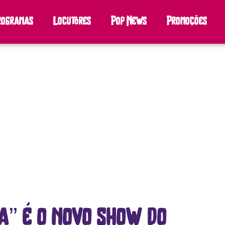
rogramas
Locutores
Pop News
Promoções
a” é o novo show do