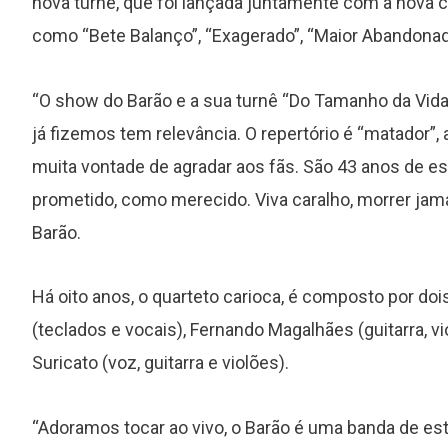
nova turnê, que foi lançada juntamente com a nova c
como “Bete Balanço”, “Exagerado”, “Maior Abandonado
“O show do Barão e a sua turnê “Do Tamanho da Vida
já fizemos tem relevância. O repertório é “matador”,
muita vontade de agradar aos fãs. São 43 anos de 
prometido, como merecido. Viva caralho, morrer jama
Barão.
Há oito anos, o quarteto carioca, é composto por doi
(teclados e vocais), Fernando Magalhães (guitarra, v
Suricato (voz, guitarra e violões).
“Adoramos tocar ao vivo, o Barão é uma banda de es