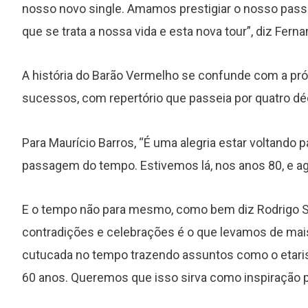
nosso novo single. Amamos prestigiar o nosso pass
que se trata a nossa vida e esta nova tour”, diz Fer
A história do Barão Vermelho se confunde com a própr
sucessos, com repertório que passeia por quatro d
s
Foo Fighters lança de surpresa
novo EP ao vivo com seis faixas
Para Maurício Barros, “É uma alegria estar voltando 
passagem do tempo. Estivemos lá, nos anos 80, e
E o tempo não para mesmo, como bem diz Rodrigo S
contradições e celebrações é o que levamos de ma
cutucada no tempo trazendo assuntos como o etar
60 anos. Queremos que isso sirva como inspiração p