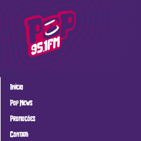
Início
Pop News
Promoções
Contato