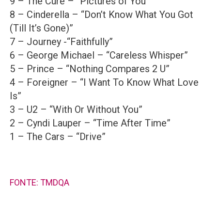
9 – The Cure – “Pictures of You”
8 – Cinderella – “Don’t Know What You Got
(Till It’s Gone)”
7 – Journey -“Faithfully”
6 – George Michael – “Careless Whisper”
5 – Prince – “Nothing Compares 2 U”
4 – Foreigner – “I Want To Know What Love
Is”
3 – U2 – “With Or Without You”
2 – Cyndi Lauper – “Time After Time”
1 – The Cars – “Drive”
FONTE: TMDQA