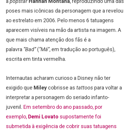
a
popstar
Hannah Montana
, reproduzindo uma das
poses mais icônicas da personagem que a revelou
ao estrelato em 2006. Pelo menos 6 tatuagens
aparecem visíveis na mão da artista na imagem. A
que mais chama atenção dos fãs é a
palavra
“Bad”
(
“Má”
, em tradução ao português),
escrita em tinta vermelha.
Internautas acharam curioso a Disney não ter
exigido que
Miley
cobrisse as
tattoos
para voltar a
interpretar a personagem do seriado infanto-
juvenil.
Em setembro do ano passado, por
exemplo,
Demi Lovato
supostamente foi
submetida à exigência de cobrir suas tatuagens