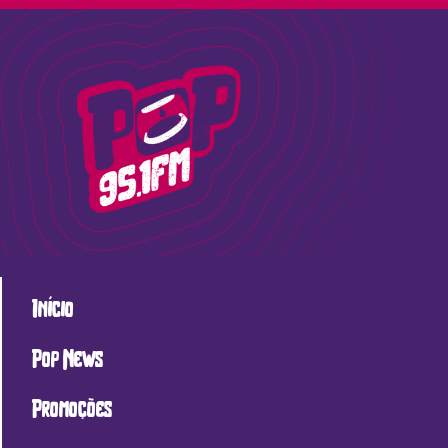
Início
Pop News
Promoções