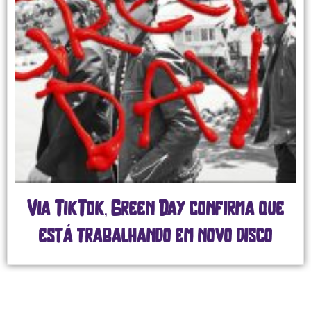
a TikTok, Green Day confirma que
está trabalhando em novo disco
g