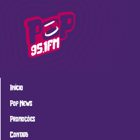
Início
Pop News
Promoções
Contato