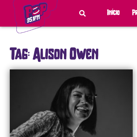
Início
P
Tag: Alison Owen