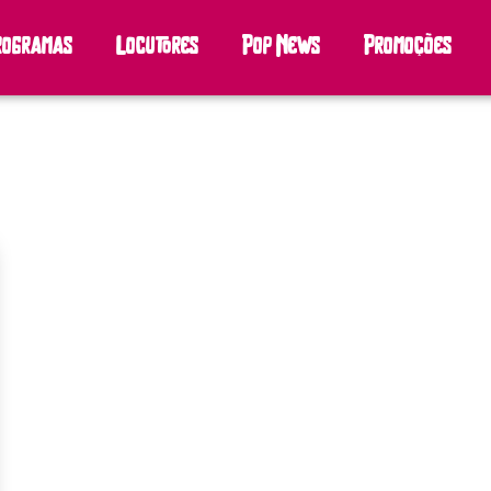
rogramas
Locutores
Pop News
Promoções