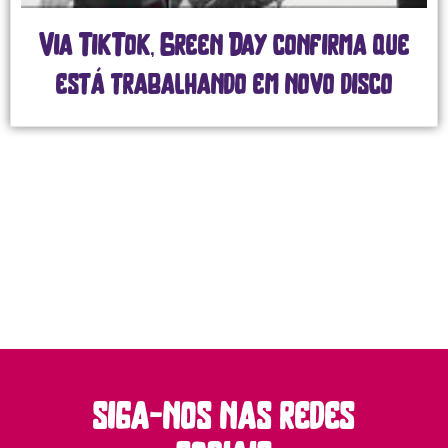
k, Green Day confirma que
Twenty 
abalhando em novo disco
une
grandioso
siga-nos nas redes