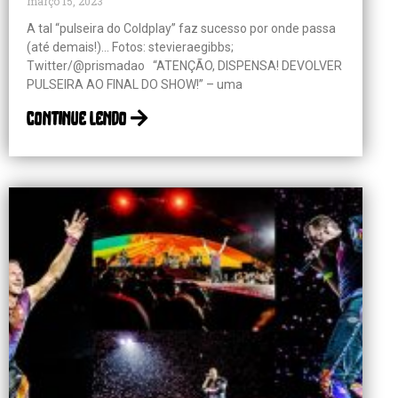
março 15, 2023
A tal “pulseira do Coldplay” faz sucesso por onde passa
(até demais!)… Fotos: stevieraegibbs;
Twitter/@prismadao “ATENÇÃO, DISPENSA! DEVOLVER
PULSEIRA AO FINAL DO SHOW!” – uma
continue lendo