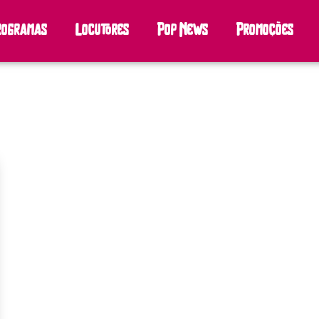
rogramas
Locutores
Pop News
Promoções