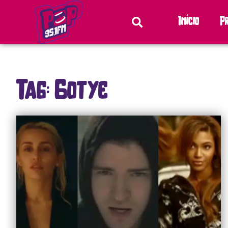
Início
P
Tag: Gotye