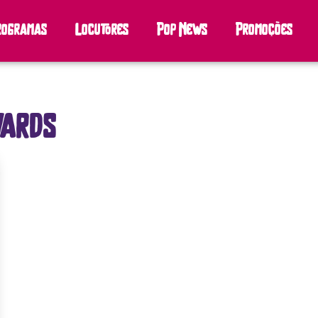
rogramas
Locutores
Pop News
Promoções
wards