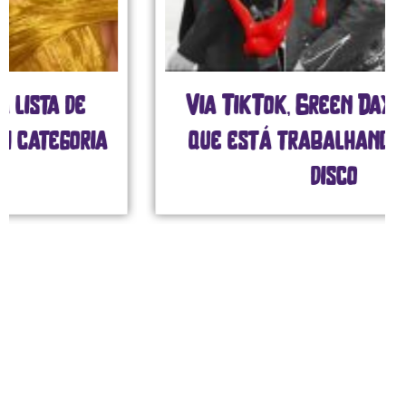
Via TikTok, Green Day confirma
que está trabalhando em novo
disco