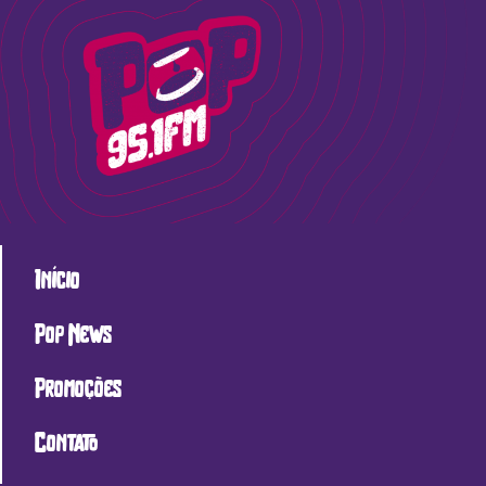
Início
Pop News
Promoções
Contato