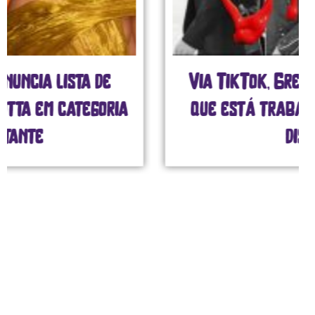
Via TikTok, Green Day confirma
que está trabalhando em novo
disco