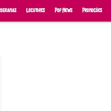
rogramas
Locutores
Pop News
Promoções