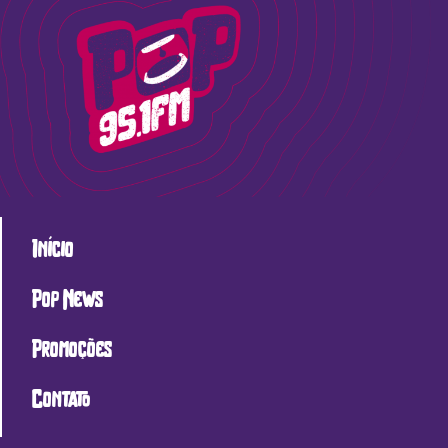
Início
Pop News
Promoções
Contato