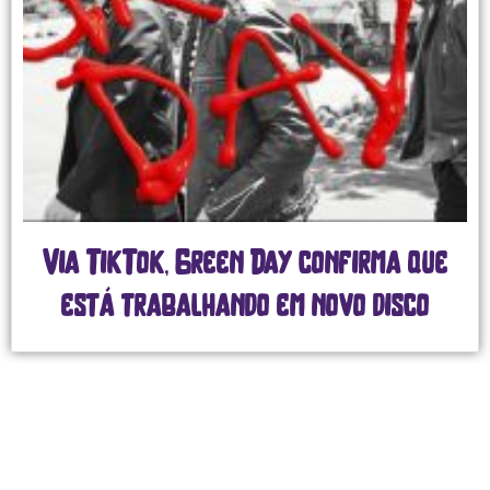
a TikTok, Green Day confirma que
está trabalhando em novo disco
g