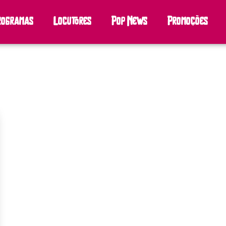
rogramas
Locutores
Pop News
Promoções