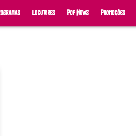
rogramas
Locutores
Pop News
Promoções