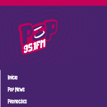
Início
Pop News
Promoções