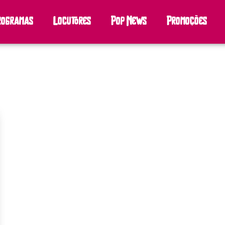
rogramas
Locutores
Pop News
Promoções