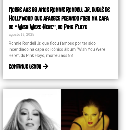
Morre aos 88 anos Ronnie Rondell Jr., dublê de
Hollywood, que aparece pegando fogo na capa
de “Wish Were Here”, do Pink Floyd
agosto 19, 2025
Ronnie Rondell Jr, que ficou famoso por ter sido
incendiado na capa do icônico álbum “Wish You Were
Here”, do Pink Floyd, morreu aos 88
continue lendo