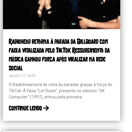
Radiohead retorna à parada da Billboard com
faixa vitalizada pelo TikTok Ressurgimento da
música ganhou força após viralizar na rede
social
agosto 27, 2025
O Radiohead está de volta às paradas graças à força do
TikTok. A faixa “Let Down”, presente no clássico “OK
Computer” (1997), entrou pela primeira
continue lendo