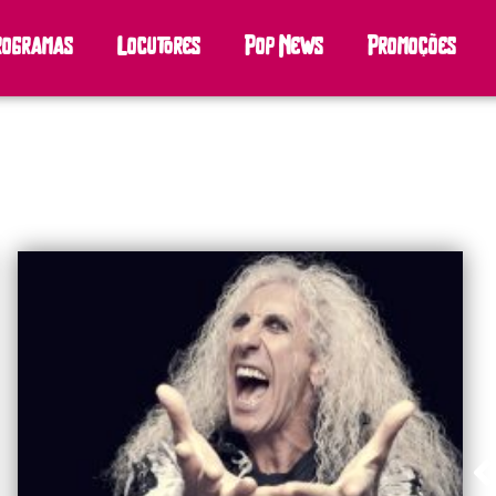
rogramas
Locutores
Pop News
Promoções