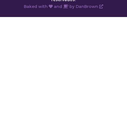
Baked with
and
by
DanBrown