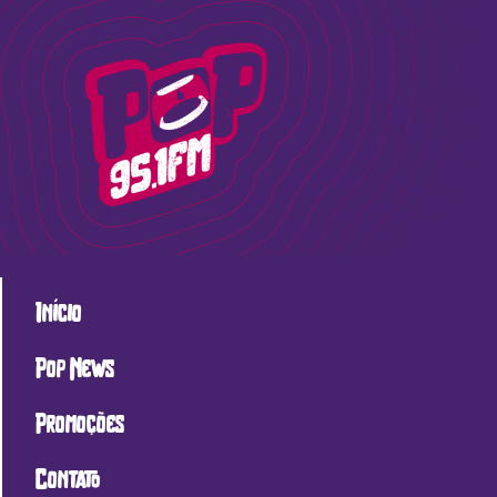
Início
Pop News
Promoções
Contato