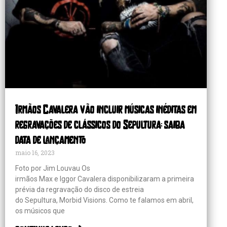
Irmãos Cavalera vão incluir músicas inéditas em
regravações de clássicos do Sepultura; saiba
data de lançamento
maio 16, 2023
Foto por Jim Louvau Os
irmãos Max e Iggor Cavalera disponibilizaram a primeira
prévia da regravação do disco de estreia
do Sepultura, Morbid Visions. Como te falamos em abril,
os músicos que