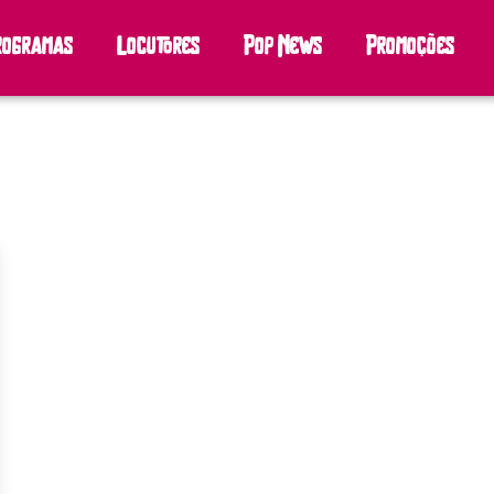
rogramas
Locutores
Pop News
Promoções