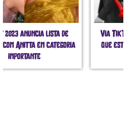
Via TikTok, Green Day confirma
que está trabalhando em novo
disco