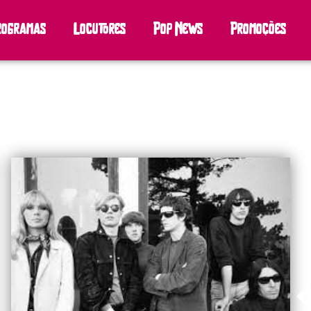
rogramas
Locutores
Pop News
Promoções