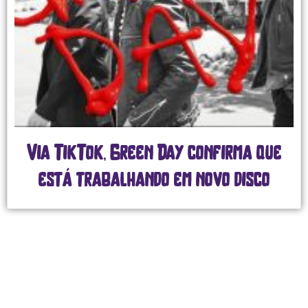
ikTok, Green Day confirma que
Twe
 trabalhando em novo disco
grand