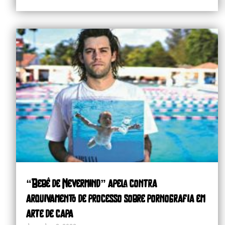
s
“Around the Sun”: o álbum mais
subestimado da carreira do R.E.M.
“Bebê de Nevermind” apela contra
arquivamento de processo sobre pornografia em
arte de capa