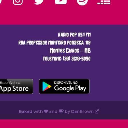
rádio pop 95.1 fm
rua professor monteiro fonseca, 119
Montes Claros – MG
telefone: (38) 3218-5050
Baked with
and
by
DanBrown