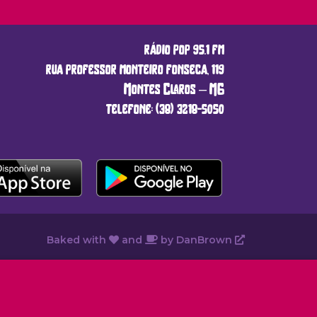
rádio pop 95.1 fm
rua professor monteiro fonseca, 119
Montes Claros – MG
telefone: (38) 3218-5050
Baked with
and
by
DanBrown