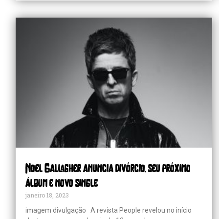
s
Foo Fighters lança de surpresa
novo EP ao vivo com seis faixas
Noel Gallagher anuncia divórcio, seu próximo
álbum e novo single
janeiro 18, 2023
imagem divulgação A revista People revelou no início