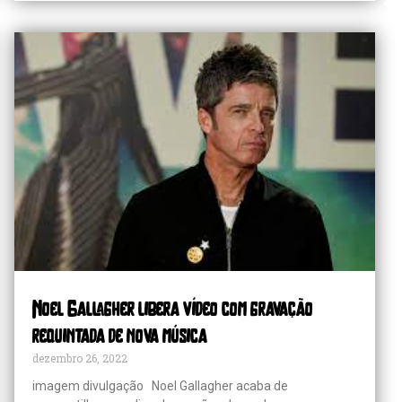
Grammy 2023 anuncia lista de
indicados com Anitta em categoria
importante
Noel Gallagher libera vídeo com gravação
requintada de nova música
dezembro 26, 2022
imagem divulgação Noel Gallagher acaba de