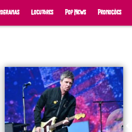
rogramas
Locutores
Pop News
Promoções