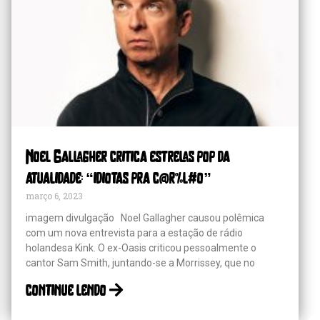
Noel Gallagher critica estrelas pop da
atualidade: “idiotas pra c@r%l#o”
março 6, 2023
imagem divulgação Noel Gallagher causou polêmica
com um nova entrevista para a estação de rádio
holandesa Kink. O ex-Oasis criticou pessoalmente o
cantor Sam Smith, juntando-se a Morrissey, que no
continue lendo